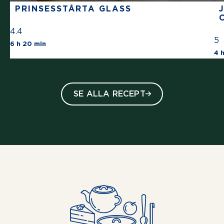
PRINSESSTÅRTA GLASS
4.4
5
The average star rating for this recipe is 4 s
6 h 20 min
4 
SE ALLA RECEPT