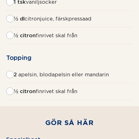
1 tsk
vaniljsocker
½ dl
citronjuice, färskpressaad
½ citron
finrivet skal från
Topping
2
apelsin, blodapelsin eller mandarin
½ citron
finrivet skal från
GÖR SÅ HÄR