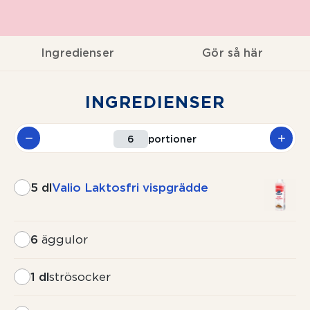
Ingredienser
Gör så här
INGREDIENSER
portioner
5 dl
Valio Laktosfri vispgrädde
6
äggulor
1 dl
strösocker