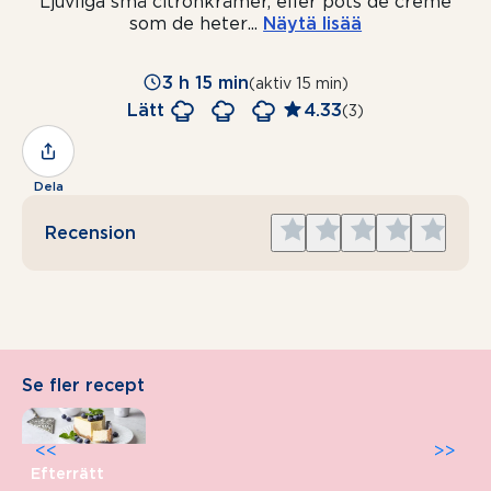
Ljuvliga små citronkrämer, eller pots de créme
som de heter
...
Näytä lisää
3 h 15 min
(aktiv 15 min)
Lätt
4.33
(3)
Dela
Give
Give
Give
Give
Give
Recension
1
2
3
4
5
star
stars
stars
stars
stars
Se fler recept
<<
>>
Efterrätt