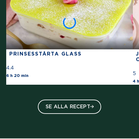
PRINSESSTÅRTA GLASS
4.4
5
The average star rating for this recipe is 4 s
6 h 20 min
4 
SE ALLA RECEPT