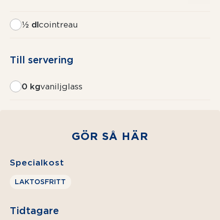
½ dl
cointreau
Till servering
0 kg
vaniljglass
GÖR SÅ HÄR
Specialkost
LAKTOSFRITT
Tidtagare