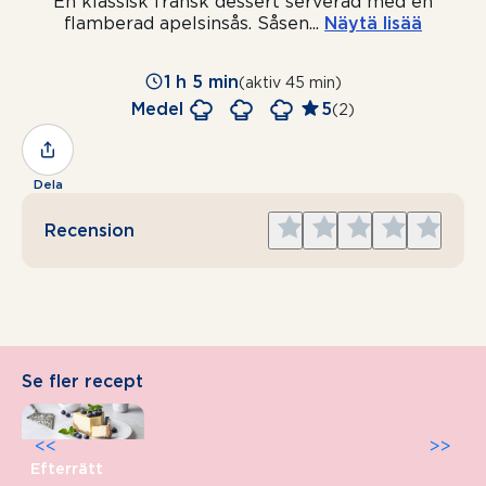
En klassisk fransk dessert serverad med en
flamberad apelsinsås. Såsen
...
Näytä lisää
1 h 5 min
(aktiv 45 min)
Medel
5
(2)
Dela
Give
Give
Give
Give
Give
Recension
1
2
3
4
5
star
stars
stars
stars
stars
Se fler recept
<<
>>
Efterrätt