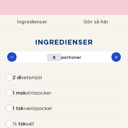
Ingredienser
Gör så här
INGREDIENSER
portioner
2 dl
vetemjöl
1 msk
strösocker
1 tsk
vaniljsocker
½ tsk
salt