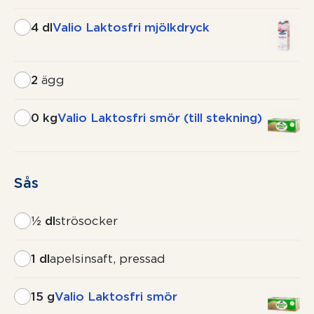
4 dl
Valio Laktosfri mjölkdryck
2
ägg
0 kg
Valio Laktosfri smör (till stekning)
Sås
½ dl
strösocker
1 dl
apelsinsaft, pressad
15 g
Valio Laktosfri smör