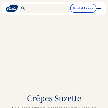
Fortsätt
till
Kontakta oss
innehållet
Crêpes Suzette