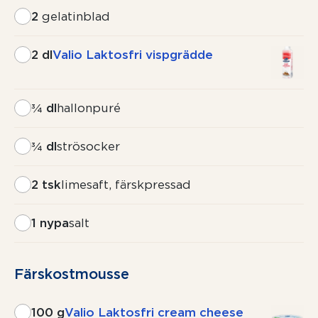
2
gelatinblad
2 dl
Valio Laktosfri vispgrädde
¾ dl
hallonpuré
¾ dl
strösocker
2 tsk
limesaft, färskpressad
1 nypa
salt
Färskostmousse
100 g
Valio Laktosfri cream cheese