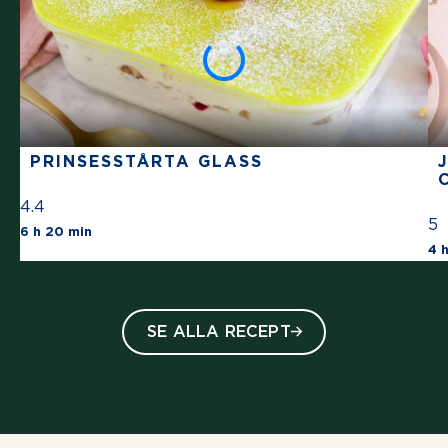
PRINSESSTÅRTA GLASS
4.4
5
The average star rating for this recipe is 4 s
6 h 20 min
4 
SE ALLA RECEPT