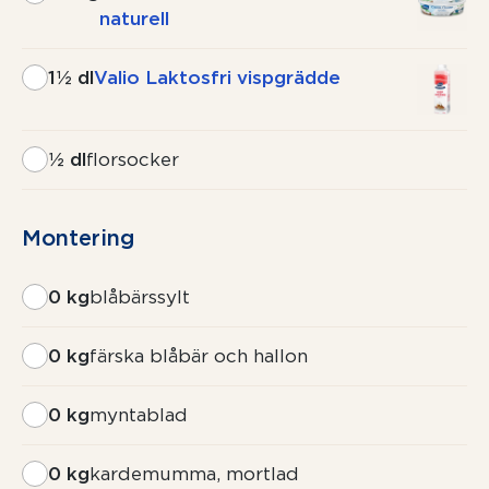
naturell
1½ dl
Valio Laktosfri vispgrädde
½ dl
florsocker
Montering
0 kg
blåbärssylt
0 kg
färska blåbär och hallon
0 kg
myntablad
0 kg
kardemumma, mortlad