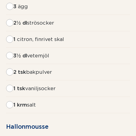
3
ägg
2½ dl
strösocker
1
citron, finrivet skal
3½ dl
vetemjöl
2 tsk
bakpulver
1 tsk
vaniljsocker
1 krm
salt
Hallonmousse