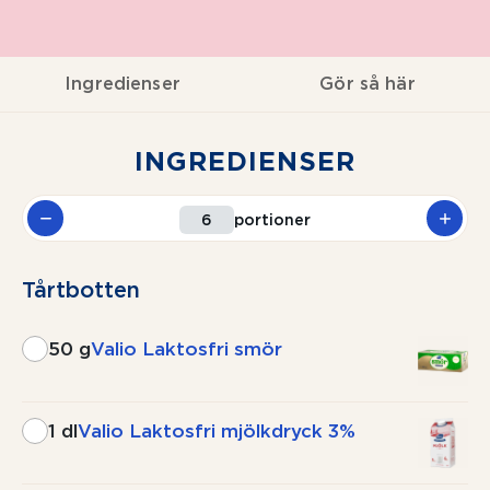
Ingredienser
Gör så här
INGREDIENSER
portioner
Tårtbotten
50 g
Valio Laktosfri smör
1 dl
Valio Laktosfri mjölkdryck 3%