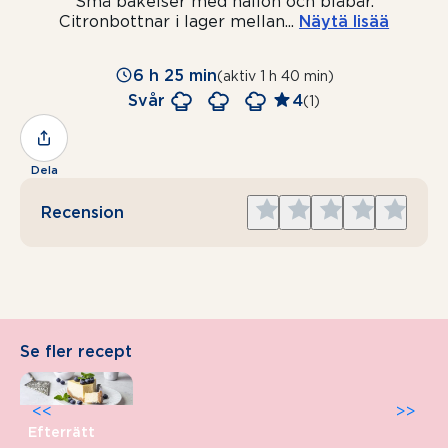
Små bakelser med hallon och blåbär.
Citronbottnar i lager mellan
...
Näytä lisää
6 h 25 min
(aktiv 1 h 40 min)
Svår
4
(1)
Dela
Give
Give
Give
Give
Give
Recension
1
2
3
4
5
star
stars
stars
stars
stars
Se fler recept
<<
>>
Efterrätt