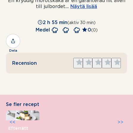
En kryddig morotskaka är en garanterad hit även
till julbordet.
...
Näytä lisää
2 h 55 min
(aktiv 30 min)
Medel
0
(0)
Dela
Give
Give
Give
Give
Give
Recension
1
2
3
4
5
star
stars
stars
stars
stars
Se fler recept
<<
>>
Efterrätt