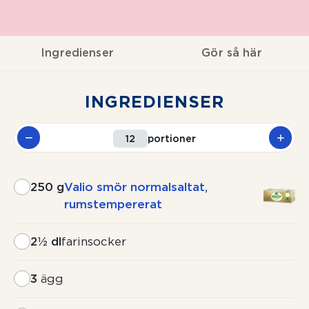
Ingredienser
Gör så här
INGREDIENSER
portioner
250 g
Valio smör normalsaltat,
rumstempererat
2½ dl
farinsocker
3
ägg