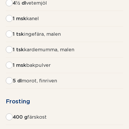
4½ dl
vetemjöl
1 msk
kanel
1 tsk
ingefära, malen
1 tsk
kardemumma, malen
1 msk
bakpulver
5 dl
morot, finriven
Frosting
400 g
färskost