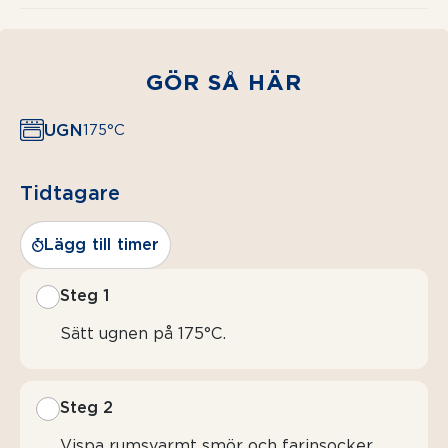
GÖR SÅ HÄR
UGN
175°C
Tidtagare
Lägg till timer
Steg 1
Sätt ugnen på 175°C.
Steg 2
Vispa rumsvarmt smör och farinsocker