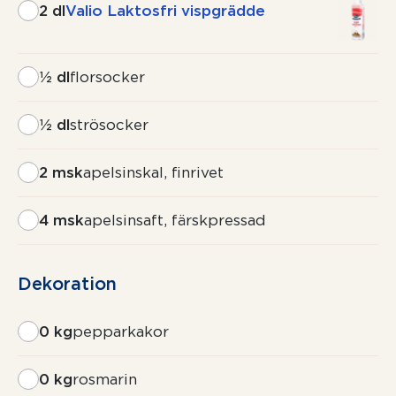
2 dl
Valio Laktosfri vispgrädde
½ dl
florsocker
½ dl
strösocker
2 msk
apelsinskal, finrivet
4 msk
apelsinsaft, färskpressad
Dekoration
0 kg
pepparkakor
0 kg
rosmarin