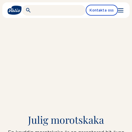
Fortsätt
till
Kontakta oss
innehållet
Julig morotskaka