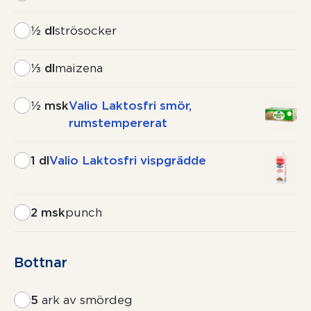
½ dl
strösocker
⅓ dl
maizena
½ msk
Valio Laktosfri smör,
rumstempererat
1 dl
Valio Laktosfri vispgrädde
2 msk
punch
Bottnar
5
ark av smördeg