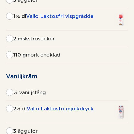
3
äggulor
1¾ dl
Valio Laktosfri vispgrädde
2 msk
strösocker
110 g
mörk choklad
Vaniljkräm
½
vaniljstång
2½ dl
Valio Laktosfri mjölkdryck
3
äggulor