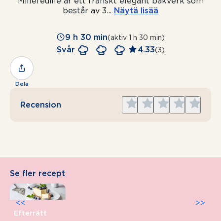
Millefeuille är ett franskt elegant bakverk som
består av 3
...
Näytä lisää
9 h 30 min
(aktiv 1 h 30 min)
Svår
4.33
(3)
Dela
Give
Give
Give
Give
Give
Recension
1
2
3
4
5
star
stars
stars
stars
stars
Se fler recept
<<
>>
Efterrätt