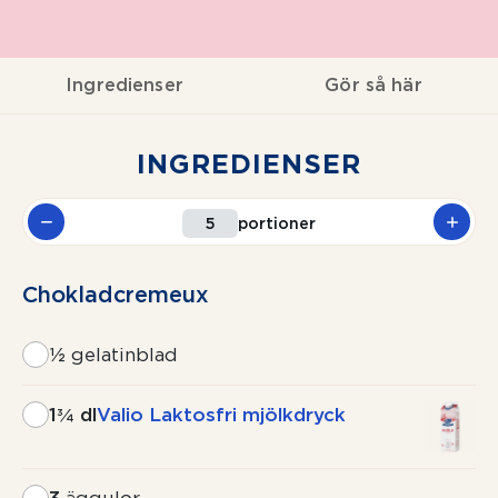
Ingredienser
Gör så här
INGREDIENSER
portioner
Chokladcremeux
½
gelatinblad
1¾ dl
Valio Laktosfri mjölkdryck