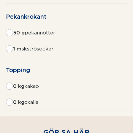
Pekankrokant
50 g
pekannötter
1 msk
strösocker
Topping
0 kg
kakao
0 kg
oxalis
GÖR SÅ HÄR