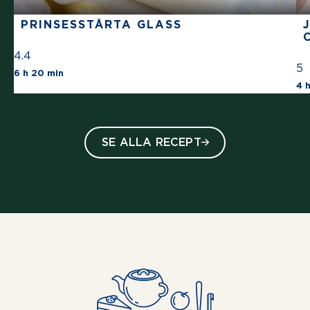
PRINSESSTÅRTA GLASS
4.4
5
The average star rating for this recipe is 4 s
6 h 20 min
4 
SE ALLA RECEPT