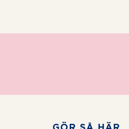
star
stars
stars
stars
stars
GÖR SÅ HÄR