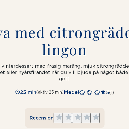
va med citrongräd
lingon
sk vinterdessert med frasig maräng, mjuk citrongrädde
det eller nyårsfirandet när du vill bjuda på något både
gott.
25 min
Medel
5
(aktiv 25 min)
(1)
Give
Give
Give
Give
Give
Recension
1
2
3
4
5