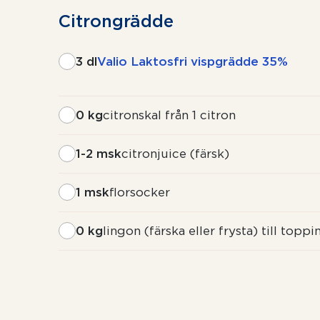
Citrongrädde
3 dl
Valio Laktosfri vispgrädde 35%
0 kg
citronskal från 1 citron
1-2 msk
citronjuice (färsk)
1 msk
florsocker
0 kg
lingon (färska eller frysta) till toppi