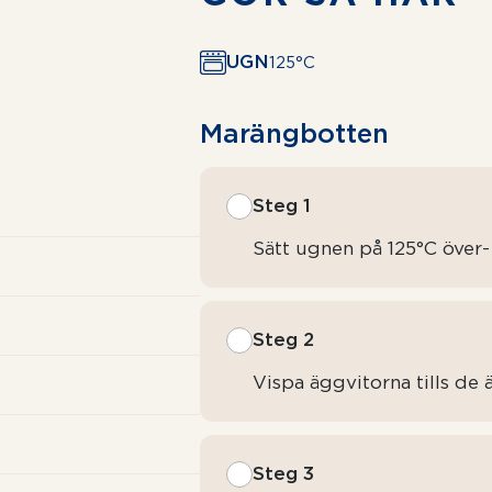
UGN
125°C
Marängbotten
Steg 1
Sätt ugnen på 125°C över
Steg 2
Vispa äggvitorna tills de ä
Steg 3