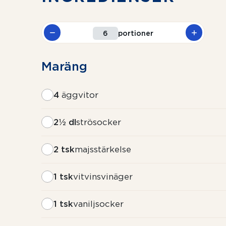
portioner
Maräng
4
äggvitor
2½ dl
strösocker
2 tsk
majsstärkelse
1 tsk
vitvinsvinäger
1 tsk
vaniljsocker