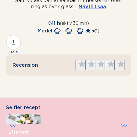
Salt kolaås kan användas till desserter eller
ringlas över glass.
...
Näytä lisää
1 h
(aktiv 30 min)
Medel
5
(1)
Dela
Give
Give
Give
Give
Give
Recension
1
2
3
4
5
star
stars
stars
stars
stars
Se fler recept
<<
>>
Efterrätt