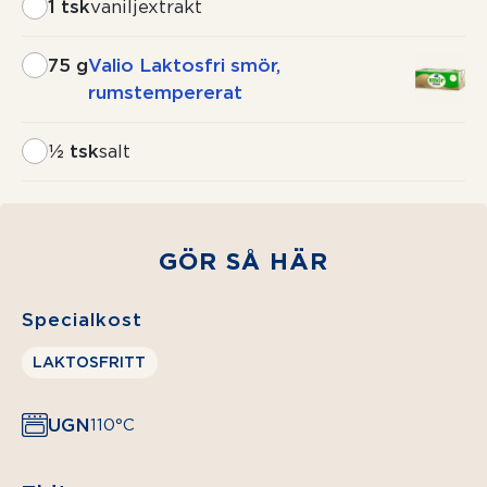
1 tsk
vaniljextrakt
75 g
Valio Laktosfri smör,
rumstempererat
½ tsk
salt
GÖR SÅ HÄR
Specialkost
LAKTOSFRITT
UGN
110°C