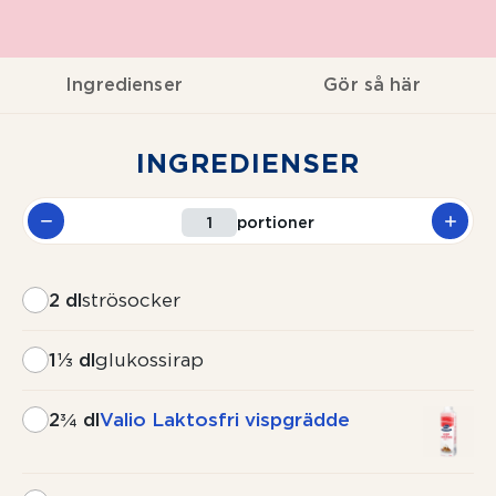
Ingredienser
Gör så här
INGREDIENSER
portioner
2 dl
strösocker
1⅓ dl
glukossirap
2¾ dl
Valio Laktosfri vispgrädde