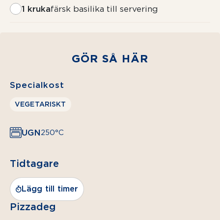
1 kruka
färsk basilika till servering
GÖR SÅ HÄR
Specialkost
VEGETARISKT
UGN
250°C
Tidtagare
Lägg till timer
Pizzadeg