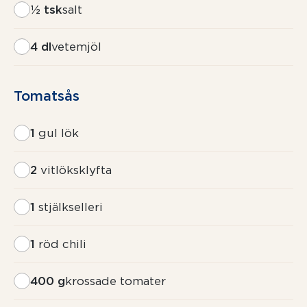
½ tsk
salt
4 dl
vetemjöl
Tomatsås
1
gul lök
2
vitlöksklyfta
1
stjälkselleri
1
röd chili
400 g
krossade tomater