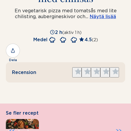
En vegetarisk pizza med tomatsås med lite
chilisting, aubergineskivor och
...
Näytä lisää
2 h
(aktiv 1 h)
Medel
4.5
(2)
Dela
Give
Give
Give
Give
Give
Recension
1
2
3
4
5
star
stars
stars
stars
stars
Se fler recept
<<
>>