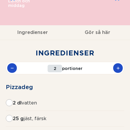
Lunch och
middag
Ingredienser
Gör så här
INGREDIENSER
portioner
Pizzadeg
2 dl
vatten
25 g
jäst, färsk