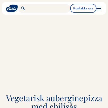
Fortsätt
till
Kontakta oss
innehållet
Vegetarisk auberginepizza
med chilisås