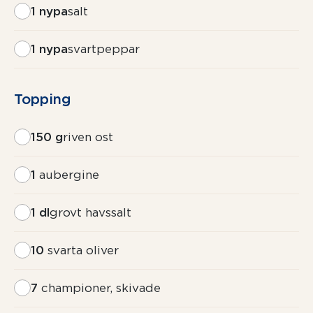
1 nypa
salt
1 nypa
svartpeppar
Topping
150 g
riven ost
1
aubergine
1 dl
grovt havssalt
10
svarta oliver
7
championer, skivade