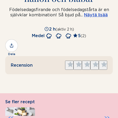
Födelsedagsfirande och födelsedagstårta är en
självklar kombination! Så bjud på
...
Näytä lisää
2 h
(aktiv 2 h)
Medel
5
(2)
Dela
Give
Give
Give
Give
Give
Recension
1
2
3
4
5
star
stars
stars
stars
stars
Se fler recept
<<
>>