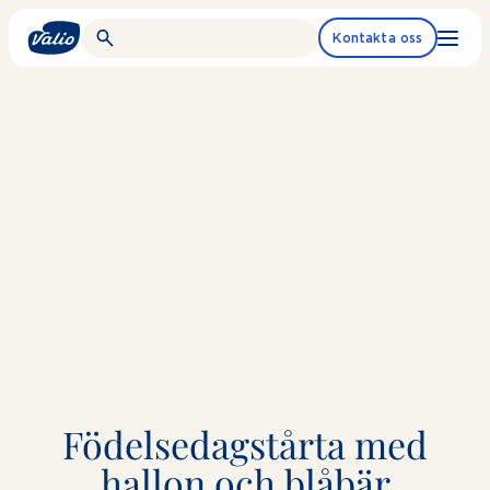
Fortsätt
till
Kontakta oss
innehållet
Födelsedagstårta med
hallon och blåbär