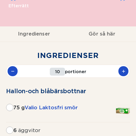
Efterrätt
Ingredienser
Gör så här
INGREDIENSER
portioner
Hallon-och blåbärsbottnar
75 g
Valio Laktosfri smör
6
äggvitor