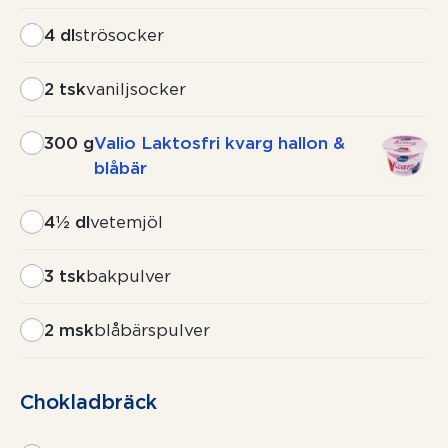
4 dl
strösocker
2 tsk
vaniljsocker
300 g
Valio Laktosfri kvarg hallon &
blåbär
4½ dl
vetemjöl
3 tsk
bakpulver
2 msk
blåbärspulver
Chokladbräck