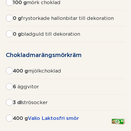
100 g
mörk choklad
0 g
frystorkade hallonbitar till dekoration
0 g
bladguld till dekoration
Chokladma­rängs­mörkräm
400 g
mjölkchoklad
6
äggvitor
3 dl
strösocker
400 g
Valio Laktosfri smör