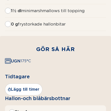
1½ dl
minimarshmallows till topping
0 g
frystorkade hallonbitar
GÖR SÅ HÄR
UGN
175°C
Tidtagare
Lägg till timer
Hallon-och blåbärsbottnar