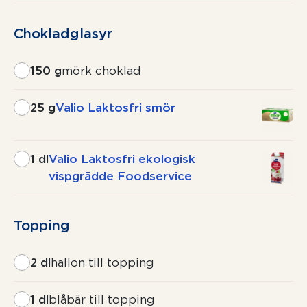
Chokladglasyr
150 g
mörk choklad
25 g
Valio Laktosfri smör
1 dl
Valio Laktosfri ekologisk
vispgrädde Foodservice
Topping
2 dl
hallon till topping
1 dl
blåbär till topping