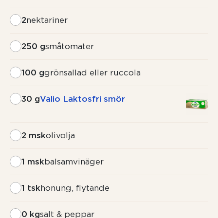
2
nektariner
250 g
småtomater
100 g
grönsallad eller ruccola
30 g
Valio Laktosfri smör
2 msk
olivolja
1 msk
balsamvinäger
1 tsk
honung, flytande
0 kg
salt & peppar