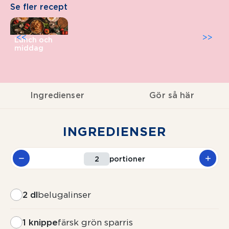
Se fler recept
<<
>>
Lunch och
middag
Ingredienser
Gör så här
INGREDIENSER
portioner
2 dl
belugalinser
1 knippe
färsk grön sparris