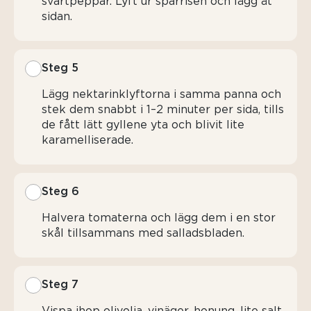
svartpeppar. Lyft ur sparrisen och lägg åt
sidan.
Steg 5
Lägg nektarinklyftorna i samma panna och
stek dem snabbt i 1–2 minuter per sida, tills
de fått lätt gyllene yta och blivit lite
karamelliserade.
Steg 6
Halvera tomaterna och lägg dem i en stor
skål tillsammans med salladsbladen.
Steg 7
Vispa ihop olivolja, vinäger, honung, lite salt