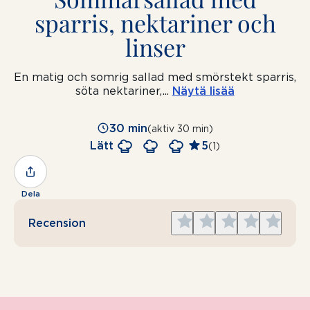
sparris, nektariner och
linser
En matig och somrig sallad med smörstekt sparris,
söta nektariner,
...
Näytä lisää
30 min
(aktiv 30 min)
Lätt
5
(1)
Dela
Give
Give
Give
Give
Give
Recension
1
2
3
4
5
star
stars
stars
stars
stars