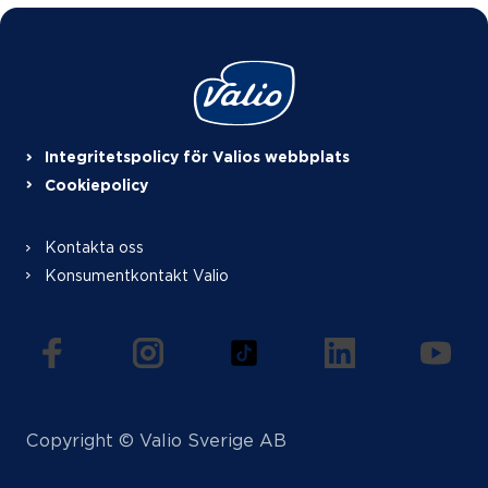
Integritetspolicy för Valios webbplats
Cookiepolicy
Kontakta oss
Konsumentkontakt Valio
(öppnas i en ny flik)
(öppnas i en ny flik)
(öppnas i en ny flik)
(öppnas i en ny f
(öppna
Copyright © Valio Sverige AB