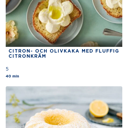
CITRON- OCH OLIVKAKA MED FLUFFIG
CITRONKRÄM
5
The average star rating for this recipe is 5 stars
40 min