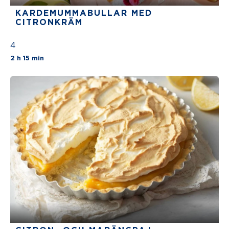
KARDEMUMMA­BULLAR MED
CITRONKRÄM
4
The average star rating for this recipe is 4 st
2 h 15 min