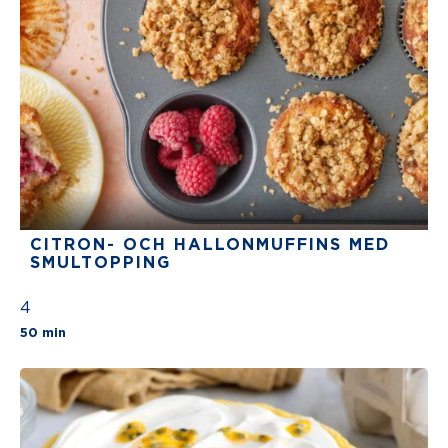
CITRON- OCH HALLONMUFFINS MED
SMULTOPPING
4
The average star rating for this recipe is 4 stars
50 min