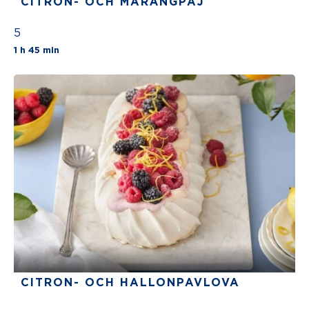
CITRON- OCH MARÄNGPAJ
5
The average star rating for this recipe is 5 st
1 h 45 min
CITRON- OCH HALLONPAVLOVA