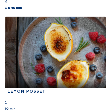
4
The average star rating for this recipe is 4 st
3 h 45 min
LEMON POSSET
5
The average star rating for this recipe is 5 stars
10 min