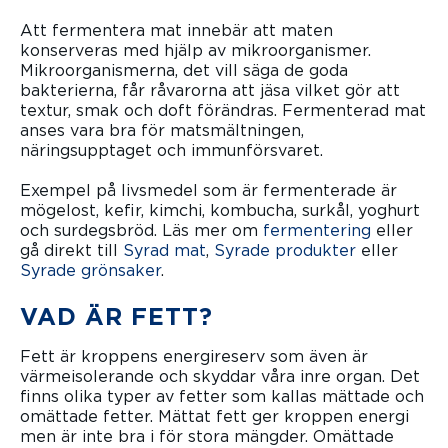
Att fermentera mat innebär att maten
konserveras med hjälp av mikroorganismer.
Mikroorganismerna, det vill säga de goda
bakterierna, får råvarorna att jäsa vilket gör att
textur, smak och doft förändras. Fermenterad mat
anses vara bra för matsmältningen,
näringsupptaget och immunförsvaret.
Exempel på livsmedel som är fermenterade är
mögelost, kefir, kimchi, kombucha, surkål, yoghurt
och surdegsbröd. Läs mer om
fermentering
eller
gå direkt till
Syrad mat
,
Syrade produkter
eller
Syrade grönsaker
.
VAD ÄR FETT?
Fett är kroppens energireserv som även är
värmeisolerande och skyddar våra inre organ. Det
finns olika typer av fetter som kallas mättade och
omättade fetter. Mättat fett ger kroppen energi
men är inte bra i för stora mängder. Omättade