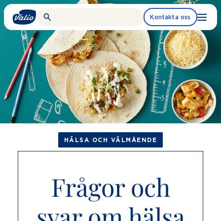
Fortsätt
till
Kontakta oss
innehållet
HÄLSA OCH VÄLMÅENDE
Frågor och
svar om hälsa