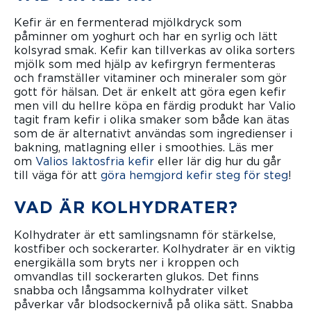
Kefir är en fermenterad mjölkdryck som
påminner om yoghurt och har en syrlig och lätt
kolsyrad smak. Kefir kan tillverkas av olika sorters
mjölk som med hjälp av kefirgryn fermenteras
och framställer vitaminer och mineraler som gör
gott för hälsan. Det är enkelt att göra egen kefir
men vill du hellre köpa en färdig produkt har Valio
tagit fram kefir i olika smaker som både kan ätas
som de är alternativt användas som ingredienser i
bakning, matlagning eller i smoothies. Läs mer
om
Valios laktosfria kefir
eller lär dig hur du går
till väga för att
göra hemgjord kefir steg för steg
!
VAD ÄR KOLHYDRATER?
Kolhydrater är ett samlingsnamn för stärkelse,
kostfiber och sockerarter. Kolhydrater är en viktig
energikälla som bryts ner i kroppen och
omvandlas till sockerarten glukos. Det finns
snabba och långsamma kolhydrater vilket
påverkar vår blodsockernivå på olika sätt. Snabba