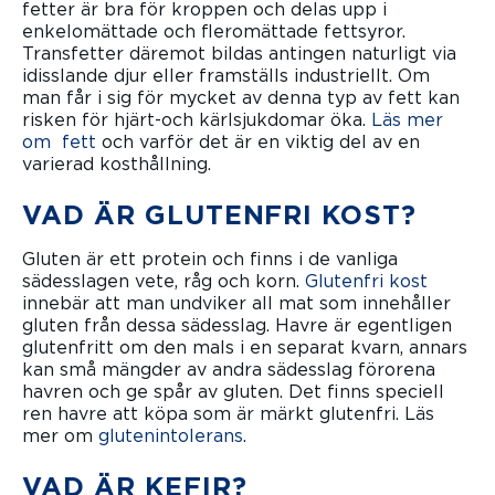
fetter är bra för kroppen och delas upp i
enkelomättade och fleromättade fettsyror.
Transfetter däremot bildas antingen naturligt via
idisslande djur eller framställs industriellt. Om
man får i sig för mycket av denna typ av fett kan
risken för hjärt-och kärlsjukdomar öka.
Läs mer
om fett
och varför det är en viktig del av en
varierad kosthållning.
VAD ÄR GLUTENFRI KOST?
Gluten är ett protein och finns i de vanliga
sädesslagen vete, råg och korn.
Glutenfri kost
innebär att man undviker all mat som innehåller
gluten från dessa sädesslag. Havre är egentligen
glutenfritt om den mals i en separat kvarn, annars
kan små mängder av andra sädesslag förorena
havren och ge spår av gluten. Det finns speciell
ren havre att köpa som är märkt glutenfri. Läs
mer om
glutenintolerans
.
VAD ÄR KEFIR?