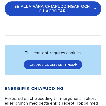
MED
UD
SE ALLA VÅRA CHIAPUDDINGAR OCH
VAN
DIN
CHIAGRÖTAR
ILJ
G
KVA
MED
RG
MA
NG
O
4.6
OC
6 h 15
H
KOK
The average star rating for this recipe is 5 stars ou
min
OS
This content requires cookies.
4.9
4 h 10
CHANGE COOKIE SETTINGS
The average star rating for this recipe is 
min
ENERGIRIK CHIAPUDDING
Förbered en chiapudding till morgonens frukost
eller brunch med detta enkla recept. Toppa med