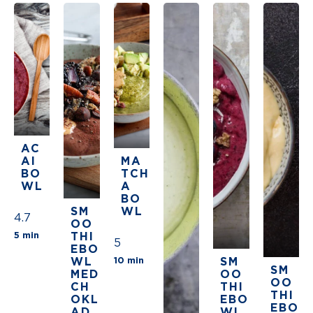
AC
AI
MA
BO
TCH
WL
A
BO
SM
WL
4.7
OO
The average star rating for this recipe is 5 stars 
5 min
THI
5
EBO
The average star rating for thi
WL
10 min
SM
SM
MED
OO
OO
CH
THI
THI
OKL
EBO
EBO
AD
WL