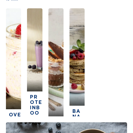
PR
OTE
INB
BA
OO
OVE
NA
ST
RNI
PR
NPA
SM
GHT
OTE
NNK
OO
OA
INP
AK