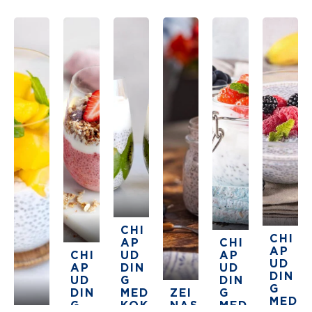
CHI
CHI
AP
CHI
AP
CHI
UD
AP
UD
AP
DIN
UD
DIN
UD
G
DIN
G
DIN
MED
ZEI
G
MED
G
KOK
NAS
MED