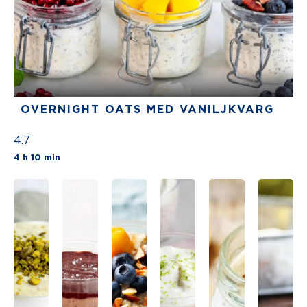
OVERNIGHT OATS MED VANILJKVARG
4.7
The average star rating for this recipe is 5 st
4 h 10 min