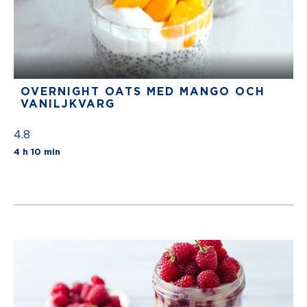
DN
The average star rating f
min
ÖTS
SM
ÖR
OC
H
PR
OVERNIGHT OATS MED MANGO OCH
OTE
VANILJKVARG
INP
UD
DIN
4.8
G
The average star rating for this recipe is 5 st
4 h 10 min
4.7
4 h 5
The average star rating for this recipe is 
min