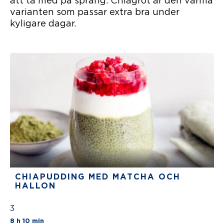
att ta med på språng. Chiagröt är den varma
varianten som passar extra bra under
kyligare dagar.
CHIAPUDDING MED MATCHA OCH
HALLON
3
The average star rating for this recipe is 3 st
8 h 10 min