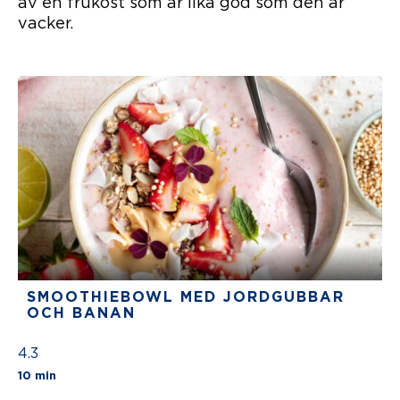
av en frukost som är lika god som den är
vacker.
SMOOTHIEBOWL MED JORDGUBBAR
OCH BANAN
4.3
The average star rating for this recipe is 4 stars
10 min