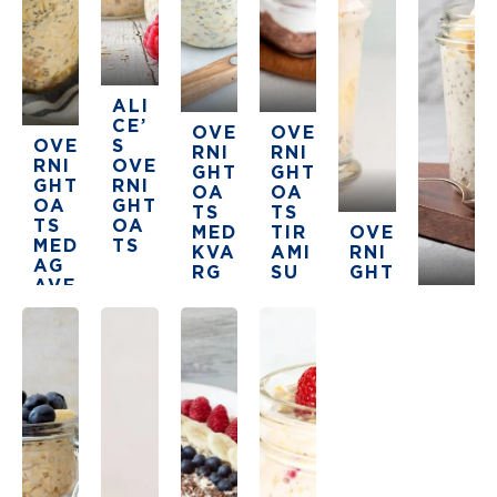
JOR
DN
ÖTS
SM
OR
ALI
CE’
OVE
OVE
4.8
OVE
S
RNI
RNI
RNI
OVE
4 h 10
GHT
GHT
GHT
RNI
OA
OA
The average sta
min
OA
GHT
TS
TS
TS
OA
MED
TIR
OVE
MED
TS
KVA
AMI
RNI
AG
RG
SU
GHT
AVE
OA
4.4
SIR
OVE
TS
The average star rating for this recipe is 4
4.8
4.6
AP
8 h
RNI
MED
GHT
4 h 10
6 h 5
MA
CHI
NG
The average star rating for this r
The average star rating f
4 h 5
min
min
AGR
O
There are no review for this recipe yet
min
ÖT
OC
MED
H
BA
KOK
NA
OS
N