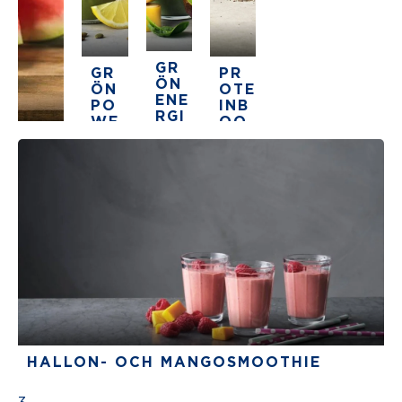
GR
GR
PR
ÖN
ÖN
OTE
ENE
PO
INB
RGI
WE
OO
KIC
SM
R
ST
K
OO
SM
SM
SM
THI
OO
OO
OO
E
THI
THI
THI
MED
E
E
E
JOR
DG
3.5
4.5
UBB
There are no review for this re
5 min
The average star rating for this recipe is
The average star rating
AR
5 min
5 min
OC
H
MEL
ON
HALLON- OCH MANGOSMOOTHIE
5
The average star rating for this recipe is 5 stars 
5 min