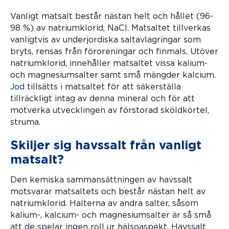
Vanligt matsalt består nästan helt och hållet (96-
98 %) av natriumklorid, NaCl. Matsaltet tillverkas
vanligtvis av underjordiska saltavlagringar som
bryts, rensas från föroreningar och finmals. Utöver
natriumklorid, innehåller matsaltet vissa kalium-
och magnesiumsalter samt små mängder kalcium.
Jod
tillsätts i matsaltet för att säkerställa
tillräckligt intag av denna mineral och för att
motverka utvecklingen av förstorad sköldkörtel,
struma.
Skiljer sig havssalt från vanligt
matsalt?
Den kemiska sammansättningen av havssalt
motsvarar matsaltets och består nästan helt av
natriumklorid. Halterna av andra salter, såsom
kalium-, kalcium- och magnesiumsalter är så små
att de spelar ingen roll ur hälsoaspekt. Havssalt