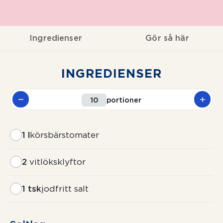
Ingredienser
Gör så här
INGREDIENSER
portioner
1 l
körsbärstomater
2
vitlöksklyftor
1 tsk
jodfritt salt