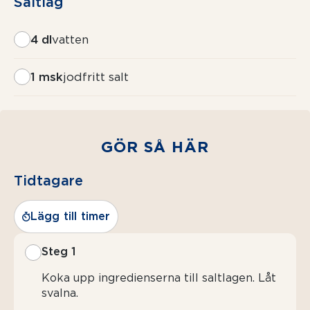
Saltlag
4 dl
vatten
1 msk
jodfritt salt
GÖR SÅ HÄR
Tidtagare
Lägg till timer
Steg 1
Koka upp ingredienserna till saltlagen. Låt
svalna.