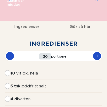
Lunch och
middag
Ingredienser
Gör så här
INGREDIENSER
portioner
10
vitlök, hela
3 tsk
joddfritt salt
4 dl
vatten