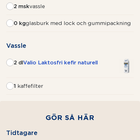
2 msk
vassle
0 kg
glasburk med lock och gummipackning
Vassle
2 dl
Valio Laktosfri kefir naturell
1
kaffefilter
GÖR SÅ HÄR
Tidtagare