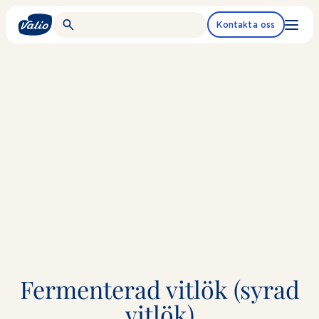
Fortsätt
till
Kontakta oss
innehållet
Fermenterad vitlök (syrad
vitlök)