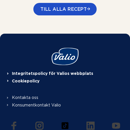
TILL ALLA RECEPT
Integritetspolicy för Valios webbplats
Cookiepolicy
Kontakta oss
Konsumentkontakt Valio
(öppnas i en ny flik)
(öppnas i en ny flik)
(öppnas i en ny flik)
(öppnas i en ny f
(öppna