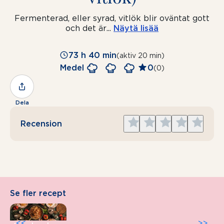
Fermenterad, eller syrad, vitlök blir oväntat gott
och det är
...
Näytä lisää
73 h 40 min
(aktiv 20 min)
Medel
0
(0)
Dela
Give
Give
Give
Give
Give
Recension
1
2
3
4
5
star
stars
stars
stars
stars
Se fler recept
<<
>>