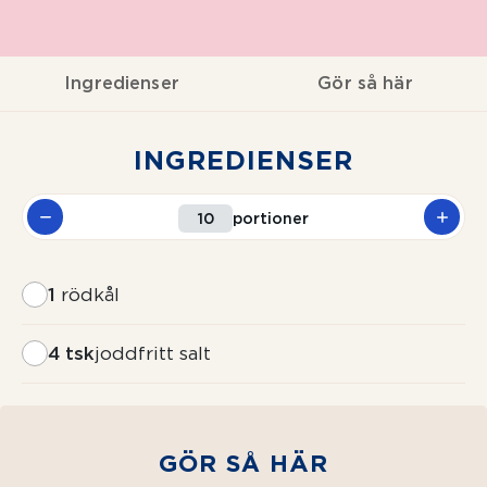
Ingredienser
Gör så här
INGREDIENSER
portioner
1
rödkål
4 tsk
joddfritt salt
GÖR SÅ HÄR