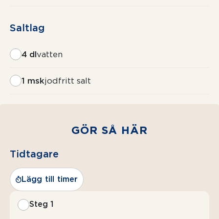
Saltlag
4 dl
vatten
1 msk
jodfritt salt
GÖR SÅ HÄR
Tidtagare
Lägg till timer
Steg 1