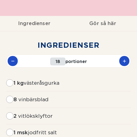
Ingredienser
Gör så här
INGREDIENSER
portioner
1 kg
västeråsgurka
8
vinbärsblad
2
vitlöksklyftor
1 msk
jodfritt salt