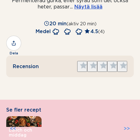
Fermenterad gurka, eller syrad som det också
heter, passar
...
Näytä lisää
20 min
(aktiv 20 min)
Medel
4.5
(4)
Dela
Give
Give
Give
Give
Give
Recension
1
2
3
4
5
star
stars
stars
stars
stars
Se fler recept
<<
>>
Lunch och
middag