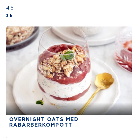
4.5
The average star rating for this recipe is 5 stars ou
3 h
OVERNIGHT OATS MED
RABARBERKOMPOTT