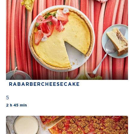
RABARBERC­HEESECAKE
5
The average star rating for this recipe is 5 st
2 h 45 min