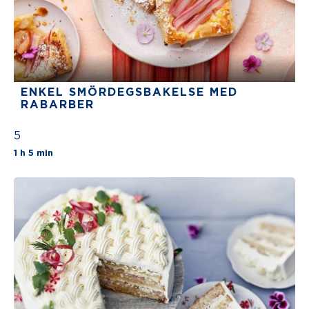
ENKEL SMÖRDEGSBAKELSE MED
RABARBER
5
The average star rating for this recipe is 5 sta
1 h 5 min