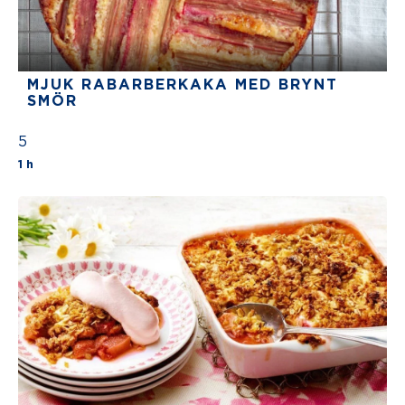
MJUK RABARBERKAKA MED BRYNT
SMÖR
5
The average star rating for this recipe is 5 stars out
1 h