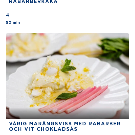
RABARBERKAKA
4
The average star rating for this recipe is 4 stars
50 min
VÅRIG MARÄNGSVISS MED RABARBER
OCH VIT CHOKLADSÅS