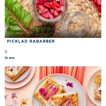
PICKLAD RABARBER
5
The average star rating for this recipe is 5 stars
15 min