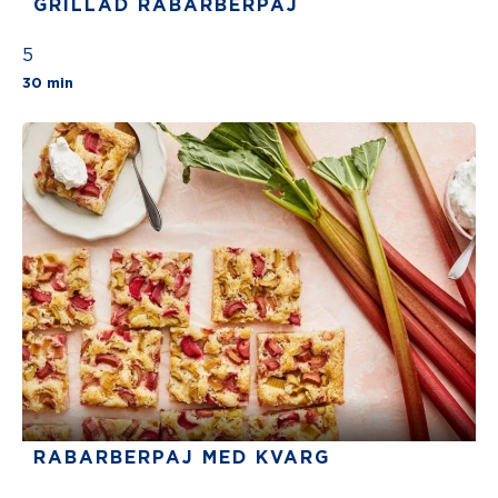
GRILLAD RABARBERPAJ
5
The average star rating for this recipe is 5 stars
30 min
RABARBERPAJ MED KVARG