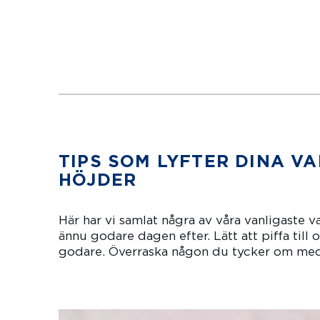
4.8
The average sta
30 min
TIPS SOM LYFTER DINA V
HÖJDER
Här har vi samlat några av våra vanligaste 
ännu godare dagen efter. Lätt att piffa til
godare. Överraska någon du tycker om med 