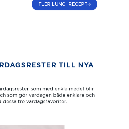
FLER LUNCHRECEPT
4
5
r rating for this recipe is 5 stars out of five
The average star rating for this recipe is 4 sta
The average star ratin
15 min
30 min
ARDAGSRESTER TILL NYA
vardagsrester, som med enkla medel blir
l och som gör vardagen både enklare och
dessa tre vardagsfavoriter.