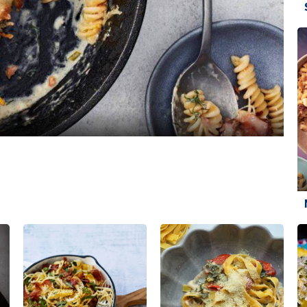
15
 4 stars out of five
3
1 