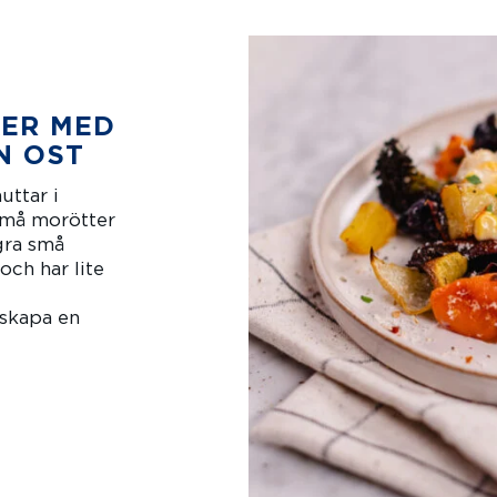
ER MED
N OST
uttar i
 små morötter
gra små
 och har lite
 skapa en