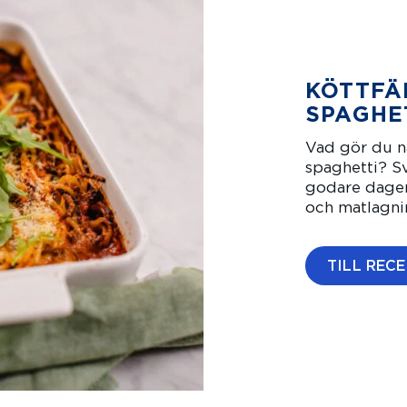
KÖTTFÄ
SPAGHE
Vad gör du nä
spaghetti? Sv
godare dagen 
och matlagni
TILL REC