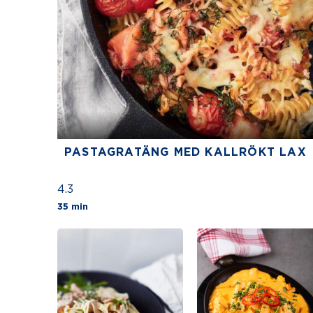
PASTAGRATÄNG MED KALLRÖKT LAX
4.3
The average star rating for this recipe is
35 min