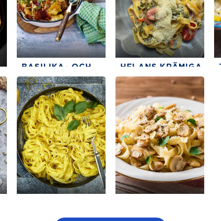
BASILIKA- OCH
HELANS KRÄMIGA
FÄRSKOSTPASTA
GRÖNKÅLSPASTA
2.5
5
4
The average star rating for this recipe is 3 sta
The average star rati
30 min
20 min
3
 5 stars out of five
r rating for this recipe is 3 stars out of five
VEGETARISK
KRÄMIG
CITRONPASTA
SVAMPPASTA